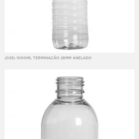
(029) 1000ML TERMINAÇÃO 28MM ANELADO