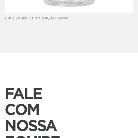
(196) 200ML TERMINAÇÃO 24MM
FALE
COM
NOSSA